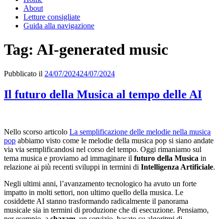
About
Letture consigliate
Guida alla navigazione
Tag:
AI-generated music
Pubblicato il
24/07/2024
24/07/2024
Il futuro della Musica al tempo delle AI
Nello scorso articolo
La semplificazione delle melodie nella musica
pop
abbiamo visto come le melodie della musica pop si siano andate
via via semplificandosi nel corso del tempo. Oggi rimaniamo sul
tema musica e proviamo ad immaginare il
futuro della Musica
in
relazione ai più recenti sviluppi in termini di
Intelligenza Artificiale
.
Negli ultimi anni, l’avanzamento tecnologico ha avuto un forte
impatto in molti settori, non ultimo quello della musica. Le
cosiddette AI stanno trasformando radicalmente il panorama
musicale sia in termini di produzione che di esecuzione. Pensiamo,
per esempio, a
shazam
, un servizio, basato su algoritmi di