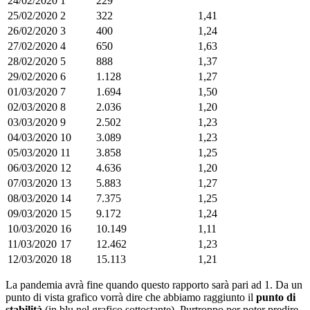
24/02/2020
1
229
25/02/2020
2
322
1,41
26/02/2020
3
400
1,24
27/02/2020
4
650
1,63
28/02/2020
5
888
1,37
29/02/2020
6
1.128
1,27
01/03/2020
7
1.694
1,50
02/03/2020
8
2.036
1,20
03/03/2020
9
2.502
1,23
04/03/2020
10
3.089
1,23
05/03/2020
11
3.858
1,25
06/03/2020
12
4.636
1,20
07/03/2020
13
5.883
1,27
08/03/2020
14
7.375
1,25
09/03/2020
15
9.172
1,24
10/03/2020
16
10.149
1,11
11/03/2020
17
12.462
1,23
12/03/2020
18
15.113
1,21
La pandemia avrà fine quando questo rapporto sarà pari ad 1. Da un
punto di vista grafico vorrà dire che abbiamo raggiunto il
punto di
stabilità
(in blu nel grafico sottostante). Purtroppo per poter predire