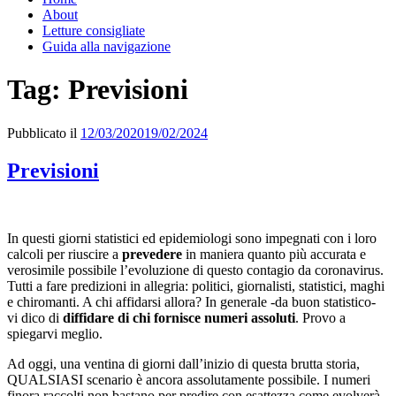
About
Letture consigliate
Guida alla navigazione
Tag:
Previsioni
Pubblicato il
12/03/2020
19/02/2024
Previsioni
In questi giorni statistici ed epidemiologi sono impegnati con i loro
calcoli per riuscire a
prevedere
in maniera quanto più accurata e
verosimile possibile l’evoluzione di questo contagio da coronavirus.
Tutti a fare predizioni in allegria: politici, giornalisti, statistici, maghi
e chiromanti. A chi affidarsi allora? In generale -da buon statistico-
vi dico di
diffidare di chi fornisce numeri assoluti
. Provo a
spiegarvi meglio.
Ad oggi, una ventina di giorni dall’inizio di questa brutta storia,
QUALSIASI scenario è ancora assolutamente possibile. I numeri
finora raccolti non bastano per predire con esattezza come evolverà