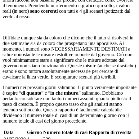
il fenomeno. Prendendo in riferimento il grafico qui sotto, i valori
reali (in nero)
sono coerenti
con tutti e 4 gli scenari ipotizzati: dal
verde al rosso.
Diffidate dunque sia da coloro che dicono che il tutto si risolverà in
due settimane sia da coloro che prospettano una apocalisse. Al
momento, i numeri sono NECESSARIAMENTE DESTINATI a
salire nonostante le misure restrittive imposte dal governo. Ciò non
vuol minimamente stare a significare che le misure adottate dal
governo non stiano funzionando. Queste misure (anche se drastiche)
erano e sono tuttora assolutamente necessarie per cercare di
cavalcare la linea verde. E scongiurare scenari più terribili.
I numeri nei prossimi giorni saliranno. Il punto veramente importante
è capire “
di quanto
” e “
in che misura
” saliranno. Dobbiamo
pertanto considerare non tanto i numeri assoluti quanto piuttosto il
tasso di crescita. È proprio questo tasso che gli analisti stanno
tenendo sott’occhio. Questo rapporto è facilmente calcolabile
dividendo il numero totale di casi di un determinato giorno con il
numero totale di casi del giorno precedente.
Data
Giorno
Numero totale di casi
Rapporto di crescita