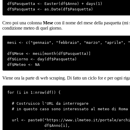
df$Pasquetta <- Easter(df$Anno) + days(1)

df$Pasquetta <- as.Date(df$Pasquetta)
Creo poi una colonna
Mese
con il nome del mese della pasquetta (mi se
condizione meteo di quel giorno.
mesi <- c("gennaio", "febbraio", "marzo", "aprile", "
df$Mese <- mesi[month(df$Pasquetta)]

df$Giorno <- day(df$Pasquetta)

df$Meteo <- NA
Viene ora la parte di web scraping. Di fatto un ciclo for e per ogni rig
for (i in 1:nrow(df)) {

  # Costruisco l'URL da interrogare 

  # in questo caso sono interessato al meteo di Roma

  url <- paste0("https://www.ilmeteo.it/portale/archi
                df$Anno[i],
