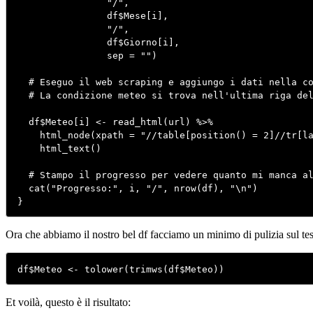
                "/",

                df$Mese[i],

                "/",

                df$Giorno[i],

                sep = "")

  # Eseguo il web scraping e aggiungo i dati nella co
  # La condizione meteo si trova nell'ultima riga del
  df$Meteo[i] <- read_html(url) %>%

    html_node(xpath = "//table[position() = 2]//tr[la
    html_text()

  # Stampo il progresso per vedere quanto mi manca al
  cat("Progresso:", i, "/", nrow(df), "\n")

Ora che abbiamo il nostro bel df facciamo un minimo di pulizia sul tes
df$Meteo <- tolower(trimws(df$Meteo))
Et voilà, questo è il risultato: