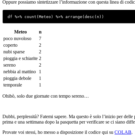
Oppure possiamo sintetizzare l’informazione con questa linea di codic
df %>% count(Meteo) %>% arrange(desc(n))
Meteo
n
poco nuvoloso
7
coperto
2
nubi sparse
2
pioggia e schiarite
2
sereno
2
nebbia al mattino
1
pioggia debole
1
temporale
1
Ohibò, solo due giornate con tempo sereno…
Dubbi, perplessità? Fatemi sapere. Ma questo è solo l’inizio per delle
prima e una settimana dopo la pasquetta per verificare se ci siano diff
Provate voi stessi, ho messo a disposizione il codice qui su
COLAB
.