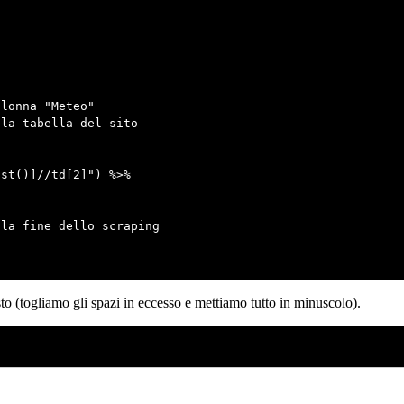
lonna "Meteo"

la tabella del sito

st()]//td[2]") %>%

la fine dello scraping

to (togliamo gli spazi in eccesso e mettiamo tutto in minuscolo).