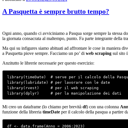
A Pasquetta è sempre brutto tempo?
Ogni anno, quando ci avviciniamo a Pasqua sorge sempre la stessa doma
la giornata consacrata al maltempo, punto. Fa parte integrante della tr
Ma qui su infigures siamo abituati ad affrontare le cose in maniera div
a Pasquetta piove sempre. Facciamo un po’ di
web scraping
sul sito 
Anzitutto le librerie necessarie per questo esercizio:
library(timeDate)  # serve per il calcolo della Pasqu
library(lubridate) # per lavorare con le date

library(rvest)     # per il web scraping

library(dplyr)     # per la manipolazione dei dati
Mi creo un dataframe (lo chiamo per brevità
df
) con una colonna
An
funzione della libreria
timeDate
per il calcolo della pasqua a partire d
df <- data.frame(Anno = 2006:2023)
