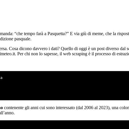
nda: “che tempo farà a Pasquetta?” E via giù di meme, che la risposta 
adizione pasquale.
ersa. Cosa dicono davvero i dati? Quello di oggi è un post diverso dal s
ilmeteo.it. Per chi non lo sapesse, il web scraping è il processo di estr
a

no
contenente gli anni cui sono interessato (dal 2006 al 2023), una col
all’anno.