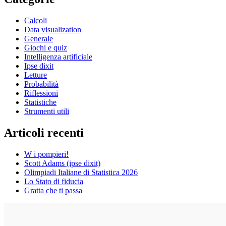
Calcoli
Data visualization
Generale
Giochi e quiz
Intelligenza artificiale
Ipse dixit
Letture
Probabilità
Riflessioni
Statistiche
Strumenti utili
Articoli recenti
W i pompieri!
Scott Adams (ipse dixit)
Olimpiadi Italiane di Statistica 2026
Lo Stato di fiducia
Gratta che ti passa