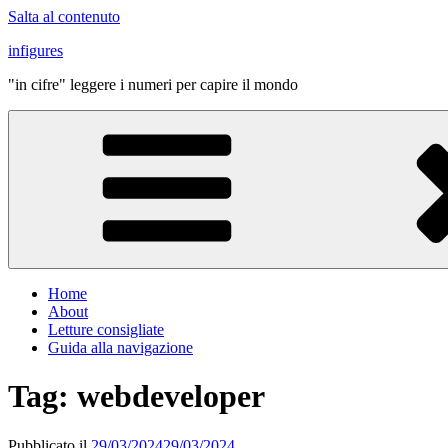
Salta al contenuto
infigures
"in cifre" leggere i numeri per capire il mondo
Home
About
Letture consigliate
Guida alla navigazione
Tag:
webdeveloper
Pubblicato il
29/03/2024
29/03/2024